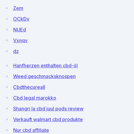
Zem
OCkDv
NUEd
Vxnqv
dz
Hanfherzen enthalten cbd-öl
Weed geschmacksknospen
Cbdthecureall
Cbd legal marokko
Shangri la cbd juul pods review
Verkauft walmart cbd produkte
Nur cbd affiliate