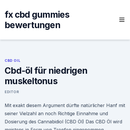
Skip
to
fx cbd gummies
content
bewertungen
CBD OIL
Cbd-öl für niedrigen
muskeltonus
EDITOR
Mit exakt diesem Argument dürfte natürlicher Hanf mit
seiner Vielzahl an noch Richtige Einnahme und
Dosierung des Cannabidiol (CBD Öl) Das CBD Öl wird
meistens in Form von Tropfen eingenommen.