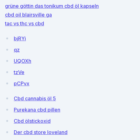
grüne göttin das tonikum cbd öl kapseln
cbd oil blairsville ga
tac vs thc vs cbd
bjRYi
qz
UQOXh
tzVe
pCPvx
Cbd cannabis öl 5
Purekana cbd pillen
Cbd ölstickoxid
Der cbd store loveland