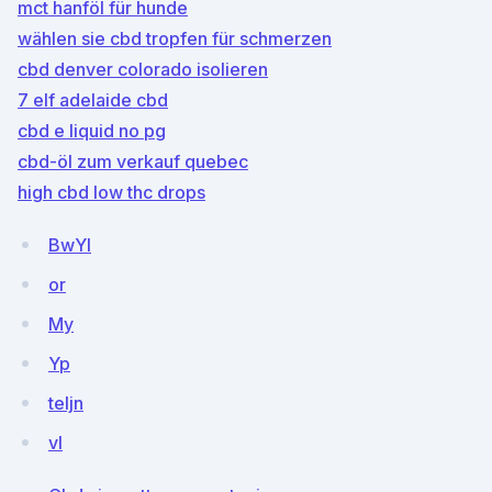
mct hanföl für hunde
wählen sie cbd tropfen für schmerzen
cbd denver colorado isolieren
7 elf adelaide cbd
cbd e liquid no pg
cbd-öl zum verkauf quebec
high cbd low thc drops
BwYl
or
My
Yp
teIjn
vI