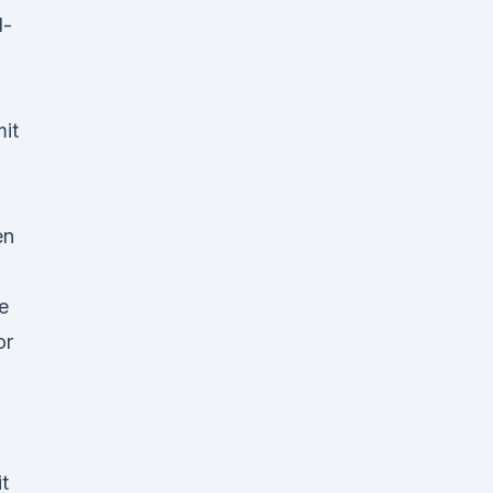
l-
it
en
e
or
t